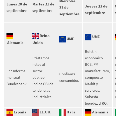
Miércoles
Lunes 20 de
Martes 21 de
Jueves 23 de
22 de
septiembre
septiembre
septiembre
septiembre
Reino
UME
UME
Alemania
Unido
Boletín
Préstamos
económico
netos al
BCE. PMI
IPP. Informe
sector
manufacturero,
Confianza
mensual
público.
compuesto
consumidor.
Bundesbank.
Índice CBI de
Markit y
tendencias
servicios.
industriales.
Subasta
liquidez LTRO.
España
EE.UU.
Italia
Alemania