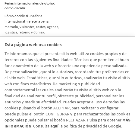
Ferias internacionales de otoño:
cómo decidir
Cómo decidir si una feria
internacional merece la pena:
mercado, visitantes, costes, agenda,
logística, retorno y Comex.
Esta página web usa cookies
Etiquetas
Te informamos que el presente sitio web utiliza cookies propias y de
terceros con las siguientes finalidades: Técnicas que permiten el buen
Actualidad
(514)
funcionamiento de la web y ofrecerte una experiencia personalizada.
De personalización, que si lo autorizas, recordarán tus preferencias en
Internacional
(490)
el sitio web. Estadísticas, que si lo autorizas, analizarán tu visita al sitio
Empresa
(138)
web con fines estadísticos. De marketing o publicidad
comportamental las cuales analizarán tu visita al sitio web con la
Recomendaciones
(41)
finalidad de analizar tu perfil, ofrecerte publicidad, personalizar los
anuncios y medir su efectividad. Puedes aceptar el uso de todas las
Internacional - Cloned
(8)
cookies pulsando el botón ACEPTAR, para rechazar o configurar
Actualidad - Cloned
(8)
puede pulsar el botón CONFIGURAR y, para rechazar todas las cookies
opcionales puede pulsar el botón RECHAZAR. Pulsa para obtener
MÁS
INFORMACIÓN
. Consulta
aquí
la política de privacidad de Google.