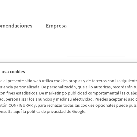
omendaciones
Empresa
 usa cookies
Siguiente
el presente sitio web utiliza cookies propias y de terceros con las siguien
riencia personalizada. De personalización, que si lo autorizas, recordarán tus 
 con fines estadísticos. De marketing o publicidad comportamental las cuales a
ad, personalizar los anuncios y medir su efectividad. Puedes aceptar el uso
otón CONFIGURAR y, para rechazar todas las cookies opcionales puede pul
onsulta
aquí
la política de privacidad de Google.
Aviso legal
Política de cookies
Protección de Datos