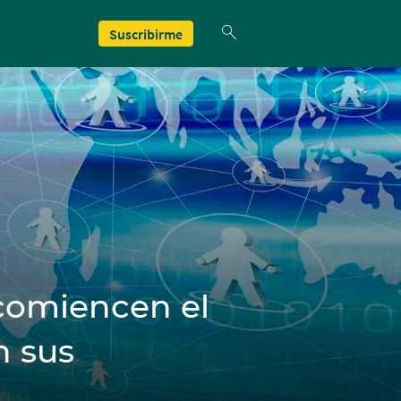
Suscribirme
comiencen el
n sus