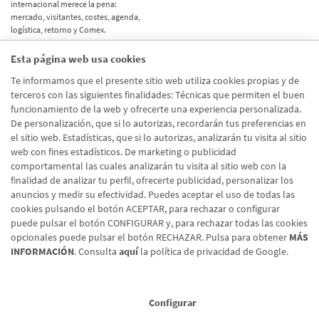
internacional merece la pena:
mercado, visitantes, costes, agenda,
logística, retorno y Comex.
Esta página web usa cookies
Etiquetas
Te informamos que el presente sitio web utiliza cookies propias y de
terceros con las siguientes finalidades: Técnicas que permiten el buen
Actualidad
(514)
funcionamiento de la web y ofrecerte una experiencia personalizada.
De personalización, que si lo autorizas, recordarán tus preferencias en
Internacional
(490)
el sitio web. Estadísticas, que si lo autorizas, analizarán tu visita al sitio
Empresa
(138)
web con fines estadísticos. De marketing o publicidad
comportamental las cuales analizarán tu visita al sitio web con la
Recomendaciones
(41)
finalidad de analizar tu perfil, ofrecerte publicidad, personalizar los
anuncios y medir su efectividad. Puedes aceptar el uso de todas las
Internacional - Cloned
(8)
cookies pulsando el botón ACEPTAR, para rechazar o configurar
Actualidad - Cloned
(8)
puede pulsar el botón CONFIGURAR y, para rechazar todas las cookies
opcionales puede pulsar el botón RECHAZAR. Pulsa para obtener
MÁS
INFORMACIÓN
. Consulta
aquí
la política de privacidad de Google.
Configurar