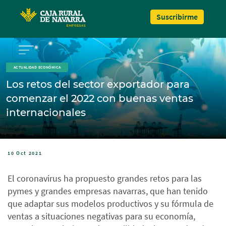
Pasar al contenido principal
Suscribirme
ACTUALIDAD ECONÓMICA
Los retos del sector exportador para
comenzar el 2022 con buenas ventas
internacionales
10 Oct 2021
El coronavirus ha propuesto grandes retos para las
pymes y grandes empresas navarras, que han tenido
que adaptar sus modelos productivos y su fórmula de
ventas a situaciones negativas para su economía,