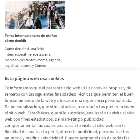
Ferias internacionales de otoño:
cómo decidir
Cómo decidir si una feria
internacional merece la pena:
mercado, visitantes, costes, agenda,
logística, retorno y Comex.
Esta página web usa cookies
Etiquetas
Te informamos que el presente sitio web utiliza cookies propias y de
terceros con las siguientes finalidades: Técnicas que permiten el buen
Actualidad
(514)
funcionamiento de la web y ofrecerte una experiencia personalizada.
De personalización, que si lo autorizas, recordarán tus preferencias en
Internacional
(490)
el sitio web. Estadísticas, que si lo autorizas, analizarán tu visita al sitio
Empresa
(138)
web con fines estadísticos. De marketing o publicidad
comportamental las cuales analizarán tu visita al sitio web con la
Recomendaciones
(41)
finalidad de analizar tu perfil, ofrecerte publicidad, personalizar los
anuncios y medir su efectividad. Puedes aceptar el uso de todas las
Internacional - Cloned
(8)