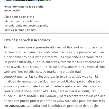
Ferias internacionales de otoño:
cómo decidir
Cómo decidir si una feria
internacional merece la pena:
mercado, visitantes, costes, agenda,
logística, retorno y Comex.
Esta página web usa cookies
Etiquetas
Te informamos que el presente sitio web utiliza cookies propias y de
terceros con las siguientes finalidades: Técnicas que permiten el buen
Actualidad
(514)
funcionamiento de la web y ofrecerte una experiencia personalizada.
De personalización, que si lo autorizas, recordarán tus preferencias en
Internacional
(490)
el sitio web. Estadísticas, que si lo autorizas, analizarán tu visita al sitio
Empresa
(138)
web con fines estadísticos. De marketing o publicidad
comportamental las cuales analizarán tu visita al sitio web con la
Recomendaciones
(41)
finalidad de analizar tu perfil, ofrecerte publicidad, personalizar los
anuncios y medir su efectividad. Puedes aceptar el uso de todas las
Internacional - Cloned
(8)
cookies pulsando el botón ACEPTAR, para rechazar o configurar
Actualidad - Cloned
(8)
puede pulsar el botón CONFIGURAR y, para rechazar todas las cookies
opcionales puede pulsar el botón RECHAZAR. Pulsa para obtener
MÁS
INFORMACIÓN
. Consulta
aquí
la política de privacidad de Google.