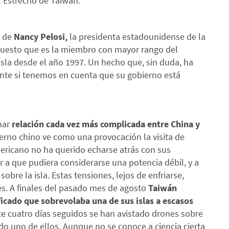
el Estrecho de Taiwán.
a de
Nancy Pelosi,
la presidenta estadounidense de la
uesto que es la miembro con mayor rango del
isla desde el año 1997. Un hecho que, sin duda, ha
nte si tenemos en cuenta que su gobierno está
mar
relación cada vez más complicada entre China y
bierno chino ve como una provocación la visita de
mericano no ha querido echarse atrás con sus
r a que pudiera considerarse una potencia débil, y a
obre la isla. Estas tensiones, lejos de enfriarse,
s. A finales del pasado mes de agosto
Taiwán
ificado que sobrevolaba una de sus islas a escasos
te cuatro días seguidos se han avistado drones sobre
ado uno de ellos. Aunque no se conoce a ciencia cierta