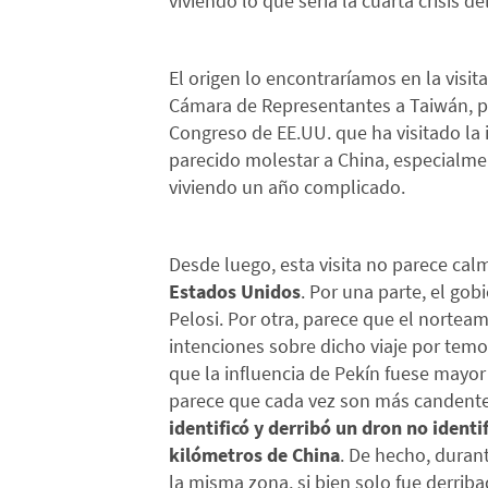
viviendo lo que sería la cuarta crisis d
El origen lo encontraríamos en la visit
Cámara de Representantes a Taiwán, p
Congreso de EE.UU. que ha visitado la 
parecido molestar a China, especialme
viviendo un año complicado.
Desde luego, esta visita no parece cal
Estados Unidos
. Por una parte, el go
Pelosi. Por otra, parece que el nortea
intenciones sobre dicho viaje por temo
que la influencia de Pekín fuese mayor s
parece que cada vez son más candente
identificó y derribó un dron no ident
kilómetros de China
. De hecho, duran
la misma zona, si bien solo fue derrib