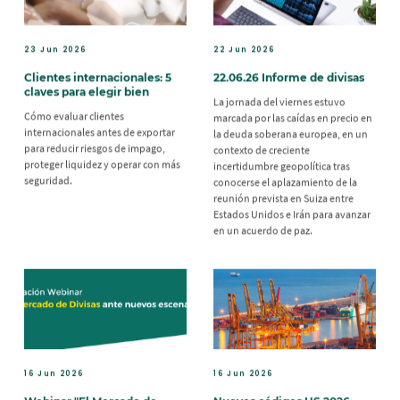
23 Jun 2026
22 Jun 2026
Clientes internacionales: 5
22.06.26 Informe de divisas
claves para elegir bien
La jornada del viernes estuvo
Cómo evaluar clientes
marcada por las caídas en precio en
internacionales antes de exportar
la deuda soberana europea, en un
para reducir riesgos de impago,
contexto de creciente
proteger liquidez y operar con más
incertidumbre geopolítica tras
seguridad.
conocerse el aplazamiento de la
reunión prevista en Suiza entre
Estados Unidos e Irán para avanzar
en un acuerdo de paz.
16 Jun 2026
16 Jun 2026
Webinar "El Mercado de
Nuevos códigos HS 2026: