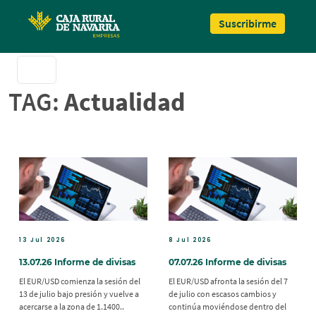
Pasar al contenido principal
Suscribirme
TAG:
Actualidad
13 Jul 2026
8 Jul 2026
13.07.26 Informe de divisas
07.07.26 Informe de divisas
El EUR/USD comienza la sesión del
El EUR/USD afronta la sesión del 7
13 de julio bajo presión y vuelve a
de julio con escasos cambios y
acercarse a la zona de 1.1400..
continúa moviéndose dentro del