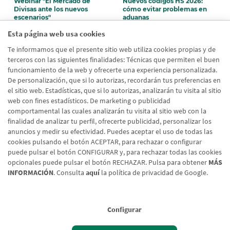
Divisas ante los nuevos
cómo evitar problemas en
escenarios"
aduanas
El equipo del Área Internacional de
Cómo afectan los nuevos códigos
Esta página web usa cookies
Banco Cooperativo Español ofrece
HS 2026 a empresas exportadoras y
un análisis detallado del mercado
qué revisar para evitar retrasos,
Te informamos que el presente sitio web utiliza cookies propias y de
de divisas
errores y costes en aduanas.
terceros con las siguientes finalidades: Técnicas que permiten el buen
funcionamiento de la web y ofrecerte una experiencia personalizada.
De personalización, que si lo autorizas, recordarán tus preferencias en
el sitio web. Estadísticas, que si lo autorizas, analizarán tu visita al sitio
web con fines estadísticos. De marketing o publicidad
comportamental las cuales analizarán tu visita al sitio web con la
Página
Sigu
‹
›
Paginación
finalidad de analizar tu perfil, ofrecerte publicidad, personalizar los
1
2
3
4
5
6
7
8
9
anterior
pág
anuncios y medir su efectividad. Puedes aceptar el uso de todas las
cookies pulsando el botón ACEPTAR, para rechazar o configurar
puede pulsar el botón CONFIGURAR y, para rechazar todas las cookies
opcionales puede pulsar el botón RECHAZAR. Pulsa para obtener
MÁS
INFORMACIÓN
. Consulta
aquí
la política de privacidad de Google.
Configurar