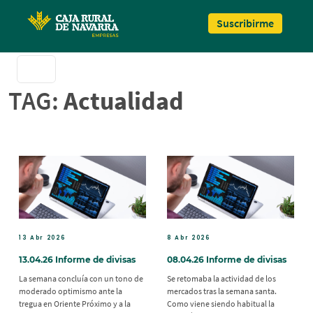
Pasar al contenido principal
Suscribirme
TAG:
Actualidad
13 Abr 2026
8 Abr 2026
13.04.26 Informe de divisas
08.04.26 Informe de divisas
La semana concluía con un tono de
Se retomaba la actividad de los
moderado optimismo ante la
mercados tras la semana santa.
tregua en Oriente Próximo y a la
Como viene siendo habitual la