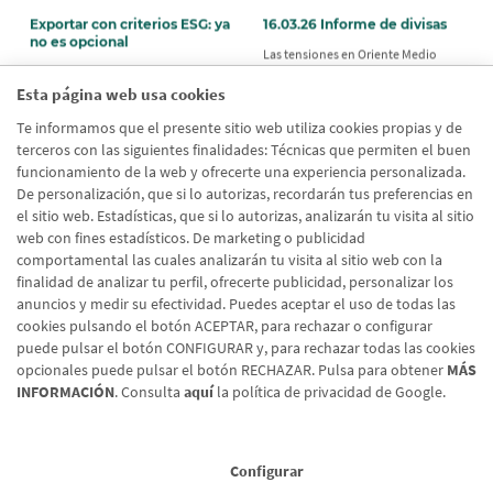
Exportar con criterios ESG: ya
16.03.26 Informe de divisas
no es opcional
Las tensiones en Oriente Medio
Los criterios ESG ya condicionan
continúan sin mostrar señales de
contratos y licitaciones. Aprende
desescalada tras el ataque durante
Esta página web usa cookies
cómo afectan a tu exportación y
el fin de semana a un centro de
cómo prepararte con ayuda de Caja
Te informamos que el presente sitio web utiliza cookies propias y de
exportación iraní.
Rural y COMEX.
terceros con las siguientes finalidades: Técnicas que permiten el buen
funcionamiento de la web y ofrecerte una experiencia personalizada.
De personalización, que si lo autorizas, recordarán tus preferencias en
el sitio web. Estadísticas, que si lo autorizas, analizarán tu visita al sitio
web con fines estadísticos. De marketing o publicidad
comportamental las cuales analizarán tu visita al sitio web con la
Página
Sigu
‹
›
Paginación
finalidad de analizar tu perfil, ofrecerte publicidad, personalizar los
1
2
3
4
5
6
7
8
9
anterior
pág
anuncios y medir su efectividad. Puedes aceptar el uso de todas las
cookies pulsando el botón ACEPTAR, para rechazar o configurar
puede pulsar el botón CONFIGURAR y, para rechazar todas las cookies
opcionales puede pulsar el botón RECHAZAR. Pulsa para obtener
MÁS
INFORMACIÓN
. Consulta
aquí
la política de privacidad de Google.
Configurar