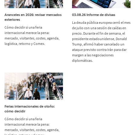
Aranceles en 2026: revisar mercados
03.08.26 Informe de divisas
exteriores
La deuda pública europea cerró el mes
Cómo decidir si una feria
de julio con una sesión de caídas en
internacional merece la pena:
precio. Durante el fin de semana, el
mercado, visitantes, costes, agenda,
presidente estadounidense, Donald
logística, retorno y Comex.
Trump, afirmó haber cancelado un
ataque previsto contra Irán para dar
margen a las negociaciones
diplomáticas.
Ferias internacionales de otoño:
cómo decidir
Cómo decidir si una feria
internacional merece la pena:
mercado, visitantes, costes, agenda,