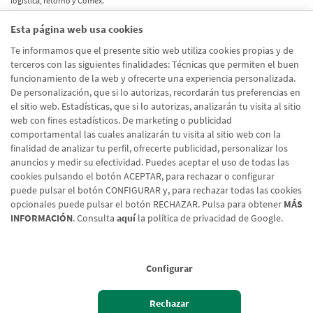
logística, retorno y Comex.
Esta página web usa cookies
Etiquetas
Te informamos que el presente sitio web utiliza cookies propias y de
terceros con las siguientes finalidades: Técnicas que permiten el buen
Actualidad
(514)
funcionamiento de la web y ofrecerte una experiencia personalizada.
De personalización, que si lo autorizas, recordarán tus preferencias en
Internacional
(490)
el sitio web. Estadísticas, que si lo autorizas, analizarán tu visita al sitio
Empresa
(138)
web con fines estadísticos. De marketing o publicidad
comportamental las cuales analizarán tu visita al sitio web con la
Recomendaciones
(41)
finalidad de analizar tu perfil, ofrecerte publicidad, personalizar los
anuncios y medir su efectividad. Puedes aceptar el uso de todas las
Internacional - Cloned
(8)
cookies pulsando el botón ACEPTAR, para rechazar o configurar
Actualidad - Cloned
(8)
puede pulsar el botón CONFIGURAR y, para rechazar todas las cookies
opcionales puede pulsar el botón RECHAZAR. Pulsa para obtener
MÁS
INFORMACIÓN
. Consulta
aquí
la política de privacidad de Google.
Configurar
Aviso legal
Rechazar