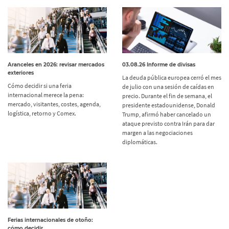
Aranceles en 2026: revisar mercados
03.08.26 Informe de divisas
exteriores
La deuda pública europea cerró el mes
Cómo decidir si una feria
de julio con una sesión de caídas en
internacional merece la pena:
precio. Durante el fin de semana, el
mercado, visitantes, costes, agenda,
presidente estadounidense, Donald
logística, retorno y Comex.
Trump, afirmó haber cancelado un
ataque previsto contra Irán para dar
margen a las negociaciones
diplomáticas.
Ferias internacionales de otoño:
cómo decidir