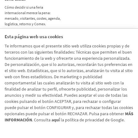
Cómo decidir si una feria
internacional merece la pena:
mercado, visitantes, costes, agenda,
logística, retorno y Comex.
Esta página web usa cookies
Etiquetas
Te informamos que el presente sitio web utiliza cookies propias y de
terceros con las siguientes finalidades: Técnicas que permiten el buen
Actualidad
(514)
funcionamiento de la web y ofrecerte una experiencia personalizada.
De personalización, que si lo autorizas, recordarán tus preferencias en
Internacional
(490)
el sitio web. Estadísticas, que si lo autorizas, analizarán tu visita al sitio
Empresa
(138)
web con fines estadísticos. De marketing o publicidad
comportamental las cuales analizarán tu visita al sitio web con la
Recomendaciones
(41)
finalidad de analizar tu perfil, ofrecerte publicidad, personalizar los
anuncios y medir su efectividad. Puedes aceptar el uso de todas las
Internacional - Cloned
(8)
cookies pulsando el botón ACEPTAR, para rechazar o configurar
Actualidad - Cloned
(8)
puede pulsar el botón CONFIGURAR y, para rechazar todas las cookies
opcionales puede pulsar el botón RECHAZAR. Pulsa para obtener
MÁS
INFORMACIÓN
. Consulta
aquí
la política de privacidad de Google.