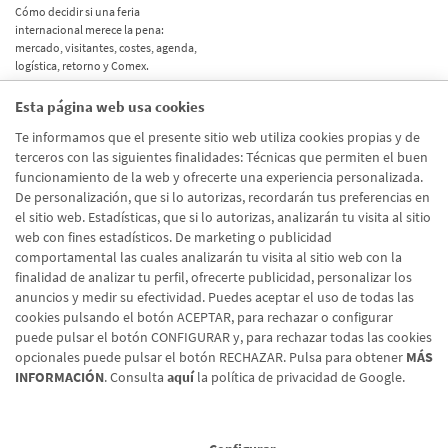
Cómo decidir si una feria
internacional merece la pena:
mercado, visitantes, costes, agenda,
logística, retorno y Comex.
Esta página web usa cookies
Etiquetas
Te informamos que el presente sitio web utiliza cookies propias y de
terceros con las siguientes finalidades: Técnicas que permiten el buen
Actualidad
(514)
funcionamiento de la web y ofrecerte una experiencia personalizada.
De personalización, que si lo autorizas, recordarán tus preferencias en
Internacional
(490)
el sitio web. Estadísticas, que si lo autorizas, analizarán tu visita al sitio
Empresa
(138)
web con fines estadísticos. De marketing o publicidad
comportamental las cuales analizarán tu visita al sitio web con la
Recomendaciones
(41)
finalidad de analizar tu perfil, ofrecerte publicidad, personalizar los
anuncios y medir su efectividad. Puedes aceptar el uso de todas las
Internacional - Cloned
(8)
cookies pulsando el botón ACEPTAR, para rechazar o configurar
Actualidad - Cloned
(8)
puede pulsar el botón CONFIGURAR y, para rechazar todas las cookies
opcionales puede pulsar el botón RECHAZAR. Pulsa para obtener
MÁS
INFORMACIÓN
. Consulta
aquí
la política de privacidad de Google.