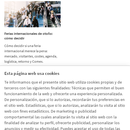
Ferias internacionales de otoño:
cómo decidir
Cómo decidir si una feria
internacional merece la pena:
mercado, visitantes, costes, agenda,
logística, retorno y Comex.
Esta página web usa cookies
Etiquetas
Te informamos que el presente sitio web utiliza cookies propias y de
terceros con las siguientes finalidades: Técnicas que permiten el buen
Actualidad
(514)
funcionamiento de la web y ofrecerte una experiencia personalizada.
De personalización, que si lo autorizas, recordarán tus preferencias en
Internacional
(490)
el sitio web. Estadísticas, que si lo autorizas, analizarán tu visita al sitio
Empresa
(138)
web con fines estadísticos. De marketing o publicidad
comportamental las cuales analizarán tu visita al sitio web con la
Recomendaciones
(41)
finalidad de analizar tu perfil, ofrecerte publicidad, personalizar los
anuncios y medir su efectividad. Puedes aceptar el uso de todas las
Internacional - Cloned
(8)