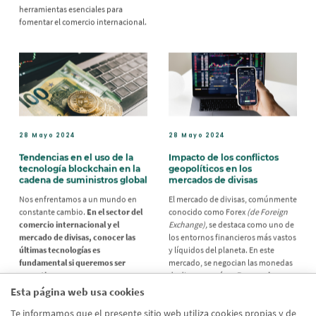
herramientas esenciales para
fomentar el comercio internacional.
28 Mayo 2024
28 Mayo 2024
Tendencias en el uso de la
Impacto de los conflictos
tecnología blockchain en la
geopolíticos en los
cadena de suministros global
mercados de divisas
Nos enfrentamos a un mundo en
El mercado de divisas, comúnmente
constante cambio.
En el sector del
conocido como Forex
(de Foreign
comercio internacional y el
Exchange),
se destaca como uno de
mercado de divisas, conocer las
los entornos financieros más vastos
últimas tecnologías es
y líquidos del planeta. En este
fundamental si queremos ser
mercado, se negocian las monedas
operativos.
de diversos países.
Proporciona a
los inversores la capacidad de
Esta página web usa cookies
especular sobre las fluctuaciones
de una moneda en relación con
Te informamos que el presente sitio web utiliza cookies propias y de