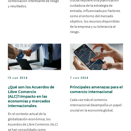
crucial requiere una planificación
combinación interesante de riesgo
cuidadosa de la estrategia de
y resultados.
entrada, influenciada por factores
como el entorno del mercado
objetivo, los recursos disponibles
de la empresa y su tolerancia al
riesgo.
10 Jun 2024
7 Jun 2024
¿Qué son los Acuerdos de
Principales amenazas para el
Libre Comercio
comercio internacional
(ALC)?:Impacto en las
Cada vez más el comercio
economías y mercados
internacional desempeña un papel
internacionales.
crucial en la economía global.
En el contexto actual de la
globalización económica, los
Acuerdos de Libre Comercio (ALC)
se han consolidado como