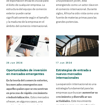
de exportación eficaz es crucial para
una población joven, está
el éxito de cualquier empresa. La
emergiendo como un actor clave en
estructura del equipo de comercio
el comercio internacional. Durante
exterior puede variar
siglos, África ha sido vista como una
significativamente según el tamaño
fuente de materias primas para las
y la madurez de la empresa en el
grandes potencias.
ámbito del comercio internacional.
26 Jun 2024
17 Jun 2024
Oportunidades de inversión
Estrategias de entrada a
en mercados emergentes
nuevos mercados
internacionales
En la teoría del comercio exterior,
La expansión internacional es una
los mercados emergentes son
estrategia fundamental para las
aquellos países que se encuentran
empresas que buscan
aumentar su
en proceso de rápido crecimiento
crecimiento y diversificar sus
e industrialización.
Estos mercados
actividades
. Este movimiento
ofrecen, en algunos casos, una