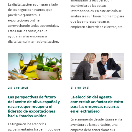
amenazado la recuperación
La digitalización es un gran aliado
económica de las bolsas
de los negocios navarros, que
internacionales. En este artículo se
pueden organizar sus
analiza si es un buen momento para
exportaciones online
que las empresas navarras
aprovechando todas sus ventajas.
empiecen a invertir en el extranjero.
Estos son los consejos que
ayudarán a las empresas a
digitalizar su internacionalización.
24 Sep 2021
21 Sep 2021
Las perspectivas de futuro
La elección del agente
del aceite de oliva español y
comercial: un factor de éxito
navarro, que recupera el
para las empresas navarras
liderato de exportaciones
en el extranjero
hacia Estados Unidos
En el momento de adentrarse en la
La tregua en los aranceles
aventura de la exportación, una
agroalimentarios ha permitido que
empresa debe tener claras sus