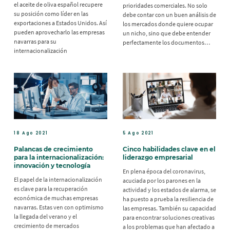
el aceite de oliva español recupere
prioridades comerciales. No solo
su posición como líder en las
debe contar con un buen análisis de
exportaciones a Estados Unidos. Así
los mercados donde quiere ocupar
pueden aprovecharlo las empresas
un nicho, sino que debe entender
navarras para su
perfectamente los documentos…
internacionalización
18 Ago 2021
5 Ago 2021
Palancas de crecimiento
Cinco habilidades clave en el
para la internacionalización:
liderazgo empresarial
innovación y tecnología
En plena época del coronavirus,
El papel de la internacionalización
acuciada por los parones en la
es clave para la recuperación
actividad y los estados de alarma, se
económica de muchas empresas
ha puesto a prueba la resiliencia de
navarras. Estas ven con optimismo
las empresas. También su capacidad
la llegada del verano y el
para encontrar soluciones creativas
crecimiento de mercados
a los problemas que han afectado a