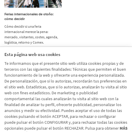
Ferias internacionales de otoño:
cómo decidir
Cómo decidir si una feria
internacional merece la pena:
mercado, visitantes, costes, agenda,
logística, retorno y Comex.
Esta página web usa cookies
Etiquetas
Te informamos que el presente sitio web utiliza cookies propias y de
terceros con las siguientes finalidades: Técnicas que permiten el buen
Actualidad
(514)
funcionamiento de la web y ofrecerte una experiencia personalizada.
De personalización, que si lo autorizas, recordarán tus preferencias en
Internacional
(490)
el sitio web. Estadísticas, que si lo autorizas, analizarán tu visita al sitio
Empresa
(138)
web con fines estadísticos. De marketing o publicidad
comportamental las cuales analizarán tu visita al sitio web con la
Recomendaciones
(41)
finalidad de analizar tu perfil, ofrecerte publicidad, personalizar los
anuncios y medir su efectividad. Puedes aceptar el uso de todas las
Internacional - Cloned
(8)
cookies pulsando el botón ACEPTAR, para rechazar o configurar
Actualidad - Cloned
(8)
puede pulsar el botón CONFIGURAR y, para rechazar todas las cookies
opcionales puede pulsar el botón RECHAZAR. Pulsa para obtener
MÁS