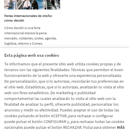
Ferias internacionales de otoño:
cómo decidir
Cómo decidir si una feria
internacional merece la pena:
mercado, visitantes, costes, agenda,
logística, retorno y Comex.
Esta página web usa cookies
Etiquetas
Te informamos que el presente sitio web utiliza cookies propias y de
terceros con las siguientes finalidades: Técnicas que permiten el buen
Actualidad
(514)
funcionamiento de la web y ofrecerte una experiencia personalizada.
De personalización, que si lo autorizas, recordarán tus preferencias en
Internacional
(490)
el sitio web. Estadísticas, que si lo autorizas, analizarán tu visita al sitio
Empresa
(138)
web con fines estadísticos. De marketing o publicidad
comportamental las cuales analizarán tu visita al sitio web con la
Recomendaciones
(41)
finalidad de analizar tu perfil, ofrecerte publicidad, personalizar los
anuncios y medir su efectividad. Puedes aceptar el uso de todas las
Internacional - Cloned
(8)
cookies pulsando el botón ACEPTAR, para rechazar o configurar
Actualidad - Cloned
(8)
puede pulsar el botón CONFIGURAR y, para rechazar todas las cookies
opcionales puede pulsar el botón RECHAZAR. Pulsa para obtener
MÁS