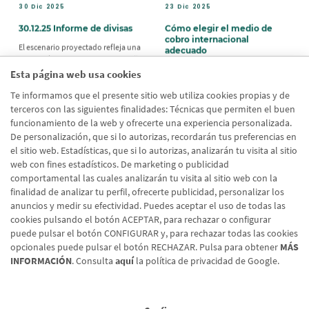
30 Dic 2025
23 Dic 2025
30.12.25 Informe de divisas
Cómo elegir el medio de
cobro internacional
El escenario proyectado refleja una
adecuado
economía que, tras un cierre de año
Guía para negociar medios de cobro
sólido, se dirige hacia una fase de
Esta página web usa cookies
internacionales según el país
normalización, con una inflación en
destino y el riesgo
Te informamos que el presente sitio web utiliza cookies propias y de
descenso pero sujeta a riesgos
internos y externos.
terceros con las siguientes finalidades: Técnicas que permiten el buen
funcionamiento de la web y ofrecerte una experiencia personalizada.
De personalización, que si lo autorizas, recordarán tus preferencias en
el sitio web. Estadísticas, que si lo autorizas, analizarán tu visita al sitio
web con fines estadísticos. De marketing o publicidad
comportamental las cuales analizarán tu visita al sitio web con la
Página
Sig
‹
›
Paginación
finalidad de analizar tu perfil, ofrecerte publicidad, personalizar los
4
5
6
7
8
9
10
11
12
anterior
pág
anuncios y medir su efectividad. Puedes aceptar el uso de todas las
cookies pulsando el botón ACEPTAR, para rechazar o configurar
puede pulsar el botón CONFIGURAR y, para rechazar todas las cookies
opcionales puede pulsar el botón RECHAZAR. Pulsa para obtener
MÁS
INFORMACIÓN
. Consulta
aquí
la política de privacidad de Google.