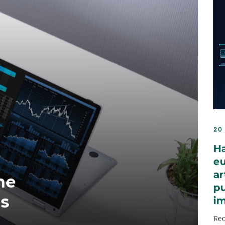
20
Ha
eu
ar
me
pu
as
im
Rec