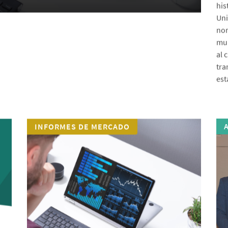
his
Uni
nor
mun
al 
tra
est
INFORMES DE MERCADO