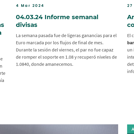
4 Mar 2024
27
04.03.24 Informe semanal
An
as
divisas
co
a
La semana pasada fue de ligeras ganancias para el
El 
Euro marcada por los flujos de final de mes.
bar
Durante la sesión del viernes, el par no fue capaz
un 
de romper el soporte en 1.08 y recuperó niveles de
int
de
1.0840, donde amanecemos.
det
un
inf
rte
mía