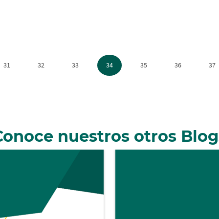
31
32
33
34
35
36
37
Conoce nuestros otros Blog