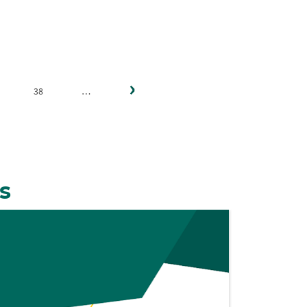
Siguiente
›
página
38
…
s