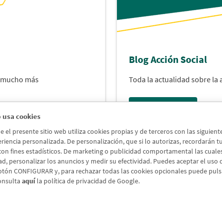
Blog Acción Social
y mucho más
Toda la actualidad sobre la
Acceder al blog
 usa cookies
el presente sitio web utiliza cookies propias y de terceros con las siguien
riencia personalizada. De personalización, que si lo autorizas, recordarán tus 
 con fines estadísticos. De marketing o publicidad comportamental las cuales a
ad, personalizar los anuncios y medir su efectividad. Puedes aceptar el uso
otón CONFIGURAR y, para rechazar todas las cookies opcionales puede pul
onsulta
aquí
la política de privacidad de Google.
Aviso legal
Política de cookies
Protección de Datos