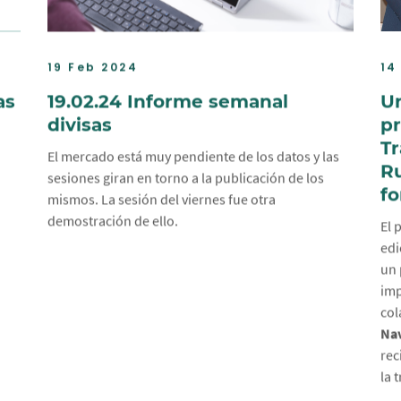
19 Feb 2024
14
as
19.02.24 Informe semanal
Un
divisas
pr
Tr
El mercado está muy pendiente de los datos y las
Ru
sesiones giran en torno a la publicación de los
fo
mismos. La sesión del viernes fue otra
demostración de ello.
El 
edi
un 
im
col
Na
rec
la 